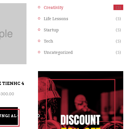
Creativity
(5)
Life Lessons
(5)
Startup
(5)
Tech
(5)
Uncategorized
(5)
 TIENHC 4
$
300.00
UNGI AL CARRELLO