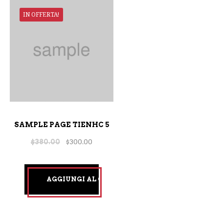
IN OFFERTA!
SAMPLE PAGE TIENHC 5
$
380.00
$
300.00
AGGIUNGI AL CARRELLO