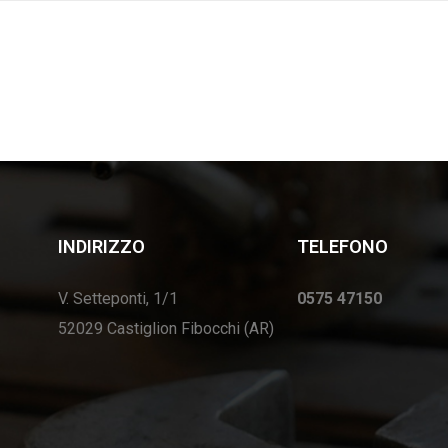
INDIRIZZO
TELEFONO
V. Setteponti, 1/1
0575 47150
52029 Castiglion Fibocchi (AR)