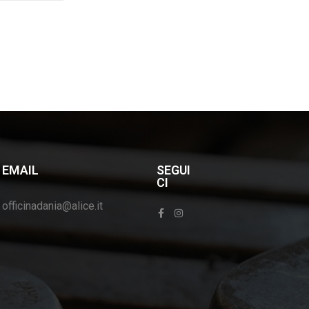
EMAIL
SEGUI
CI
officinadania@alice.it