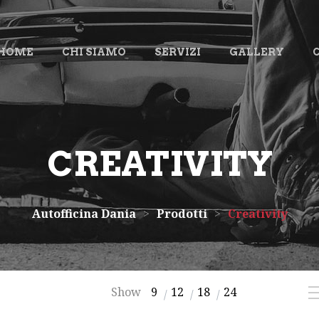
HOME
CHI SIAMO
SERVIZI
GALLERY
CREATIVITY
Autofficina Dania
>
Prodotti
>
Creativity
Show
9
12
18
24