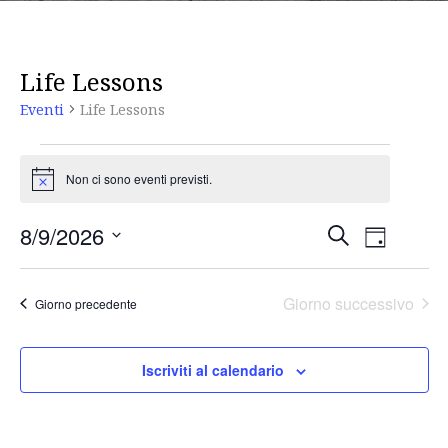
Life Lessons
Eventi
Life Lessons
Non ci sono eventi previsti.
N
o
t
8/9/2026
C
i
E
E
G
c
e
S
i
e
r
v
o
e
c
Giorno successivo
Giorno precedente
r
a
l
v
n
e
o
e
Iscriviti al calendario
z
n
e
i
t
o