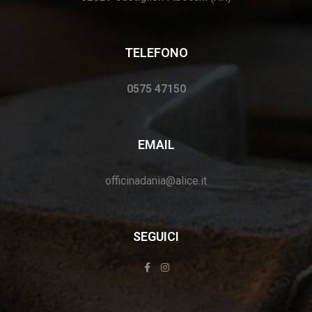
c
i
TELEFONO
g
e
0575 47150
a
r
z
EMAIL
i
officinadania@alice.it
c
o
SEGUICI
n
a
e